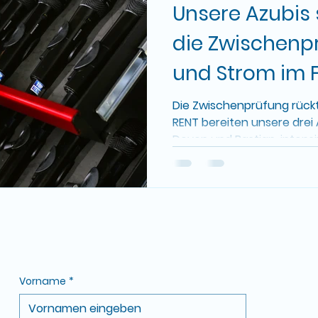
Unsere Azubis s
die Zwischenpr
und Strom im F
Die Zwischenprüfung rückt
RENT bereiten unsere drei 
Devon und Bastian, intensiv
Vorname
*