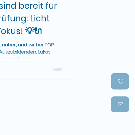
ind bereit für
üfung: Licht
okus! 💡🔌
 näher, und wir bei TOP
Auszubildenden, Lukas,
 darauf vor!...