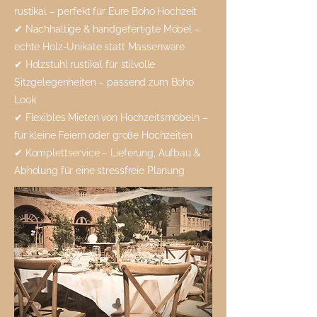
rustikal – perfekt für Eure Boho Hochzeit
✔ Nachhaltige & handgefertigte Möbel –
echte Holz-Unikate statt Massenware
✔ Holzstuhl rustikal für stilvolle
Sitzgelegenheiten – passend zum Boho
Look
✔ Flexibles Mieten von Hochzeitsmöbeln –
für kleine Feiern oder große Hochzeiten
✔ Komplettservice – Lieferung, Aufbau &
Abholung für eine stressfreie Planung