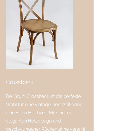
Crossback
Der Stuhl Crossback ist die perfekte
Wahl für eine Vintage Hochzeit oder
eine Boho Hochzeit. Mit seinem
eleganten Holzdesign und
geschwungener Rückenlehne verleiht