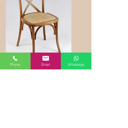
Phone
Email
Whatsapp
Crossback mit Rattan
Der Crossback Stuhl mit Rattan
Sitzfläche und Rückenlehne ist die
ideale Wahl für eine rustikale Hochzeit,
Vintage Feier oder Boho Event. Durch
die natürlichen Materialien und das