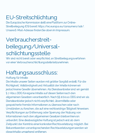
EU-Streitschlichtung
Die Europäische Kommission stellt eine Plattform zur Online-
Streitbeilegung (OS) bereit:
https://ec.europa.eu/consumers/odr/.
Unsere E-Mail-Adresse finden Sie oben im Impressum.
Verbraucher­streit­
beilegung/Universal­
schlichtungs­stelle
Wir sind nicht bereit oder verpflichtet, an Streitbeilegungsverfahren
vor einer Verbraucherschlichtungsstelle teilzunehmen.
Haftungsausschluss:
Haftung für Inhalte
Die Inhalte unserer Seiten wurden mit größter Sorgfalt erstellt. Für die
Richtigkeit, Vollständigkeit und Aktualität der Inhalte können wir
jedoch keine Gewähr übernehmen. Als Diensteanbieter sind wir gemäß
§ 7 Abs.1 DDG für eigene Inhalte auf diesen Seiten nach den
allgemeinen Gesetzen verantwortlich. Nach §§ 8 bis 10 DDG sind wir als
Diensteanbieter jedoch nicht verpflichtet, übermittelte oder
gespeicherte fremde Informationen zu überwachen oder nach
Umständen zu forschen, die auf eine rechtswidrige Tätigkeit hinweisen.
Verpflichtungen zur Entfernung oder Sperrung der Nutzung von
Informationen nach den allgemeinen Gesetzen bleiben hiervon
unberührt. Eine diesbezügliche Haftung ist jedoch erst ab dem
Zeitpunkt der Kenntnis einer konkreten Rechtsverletzung möglich. Bei
Bekanntwerden von entsprechenden Rechtsverletzungen werden wir
diese Inhalte umgehend entfernen.