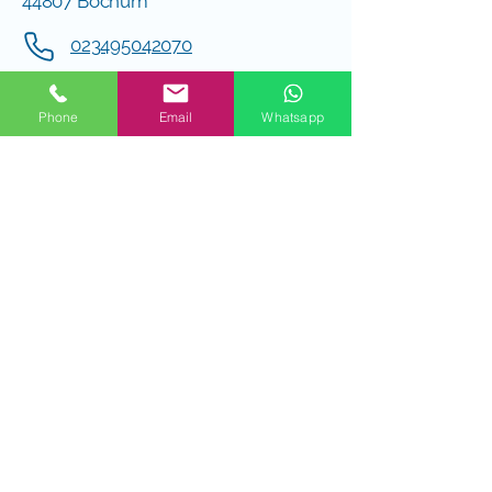
44807 Bochum
023495042070
info@top-rent-bochum.de
Phone
Email
Whatsapp
Unsere Öffnungszeiten:
Mo-Fr: 09.00 Uhr bis 17.30
Sa: nach Vereinbarung
Impressum
Datenschutzerklärung
AGBs von TOP RENT