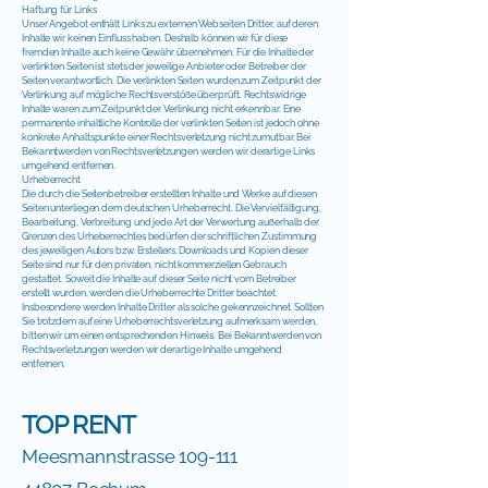
Haftung für Links
Unser Angebot enthält Links zu externen Webseiten Dritter, auf deren
Inhalte wir keinen Einfluss haben. Deshalb können wir für diese
fremden Inhalte auch keine Gewähr übernehmen. Für die Inhalte der
verlinkten Seiten ist stets der jeweilige Anbieter oder Betreiber der
Seiten verantwortlich. Die verlinkten Seiten wurden zum Zeitpunkt der
Verlinkung auf mögliche Rechtsverstöße überprüft. Rechtswidrige
Inhalte waren zum Zeitpunkt der Verlinkung nicht erkennbar. Eine
permanente inhaltliche Kontrolle der verlinkten Seiten ist jedoch ohne
konkrete Anhaltspunkte einer Rechtsverletzung nicht zumutbar. Bei
Bekanntwerden von Rechtsverletzungen werden wir derartige Links
umgehend entfernen.
Urheberrecht
Die durch die Seitenbetreiber erstellten Inhalte und Werke auf diesen
Seiten unterliegen dem deutschen Urheberrecht. Die Vervielfältigung,
Bearbeitung, Verbreitung und jede Art der Verwertung außerhalb der
Grenzen des Urheberrechtes bedürfen der schriftlichen Zustimmung
des jeweiligen Autors bzw. Erstellers. Downloads und Kopien dieser
Seite sind nur für den privaten, nicht kommerziellen Gebrauch
gestattet. Soweit die Inhalte auf dieser Seite nicht vom Betreiber
erstellt wurden, werden die Urheberrechte Dritter beachtet.
Insbesondere werden Inhalte Dritter als solche gekennzeichnet. Sollten
Sie trotzdem auf eine Urheberrechtsverletzung aufmerksam werden,
bitten wir um einen entsprechenden Hinweis. Bei Bekanntwerden von
Rechtsverletzungen werden wir derartige Inhalte umgehend
entfernen.
TOP RENT
Meesmannstrasse 109-111