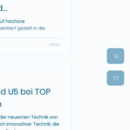
d
ie 🌟
auf höchste
stiert gezielt in die
echnologien der
nd U5 bei TOP
h
 der neuesten Technik von