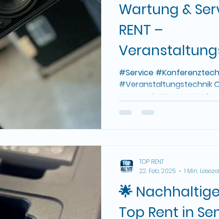
Wartung & Ser
RENT –
Veranstaltung
Mietmöbel & 
#Service #Konferenztech
#Veranstaltungstechnik O
mieten
einer mehrtägigen Konfer
einmaligen...
TOP RENT
22. Feb. 2025
1 Min. Lesezei
🌟 Nachhaltige 
Top Rent in Se