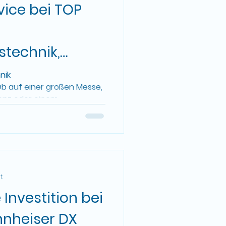
vice bei TOP
stechnik,
LED Wand
nik
b auf einer großen Messe,
enz oder einem
t
Investition bei
nnheiser DX