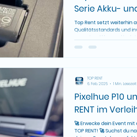
Serie Akku- un
Ladetechnolog
Top Rent setzt weiterhin 
Qualitätsstandards und inve
neuesten Akku- und Ladet
Sennheiser...
TOP RENT
6. Feb. 2025
1 Min. Lesezeit
Pixelhue P10 u
RENT im Verlei
🚀 Erwecke dein Event mit
TOP RENT! 🚀 Suchst du nach innovativer Technik, die