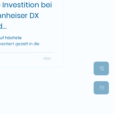
Investition bei
nnheiser DX
d
ie 🌟
auf höchste
stiert gezielt in die
echnologien der