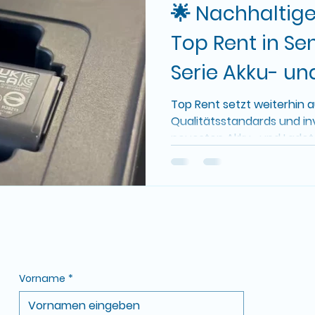
🌟 Nachhaltige 
Top Rent in Se
Serie Akku- un
Ladetechnolog
Top Rent setzt weiterhin 
Qualitätsstandards und inve
neuesten Akku- und Ladet
Sennheiser...
Vorname
*