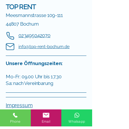
TOP RENT
Meesmannstrasse 109-111
44807 Bochum
023495042070
info@top-rent-bochum.de
Unsere Öffnungszeiten:
Mo-Fr: 09.00 Uhr bis 17.30
Sa: nach Vereinbarung
Impressum
Datenschutzerklärung
Phone
Email
Whatsapp
AGBs von TOP RENT