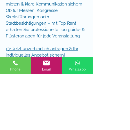
mieten & klare Kommunikation sichern!
Ob für Messen, Kongresse,
Werksführungen oder
Stadtbesichtigungen – mit Top Rent
erhalten Sie professionelle Tourguide- &
Flüsteranlagen für jede Veranstaltung.
👉 Jetzt unverbindlich anfragen & Ihr
individuelles Angebot sichern!
Veranstaltungstechnik bei TOP RENT - für mehr Infos hier klicken
Phone
Email
Whatsapp
TOP RENT
Meesmannstrasse 109-111
44807 Bochum
023495042070
info@top-rent-bochum.de