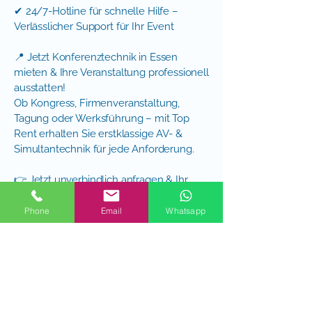
✔ 24/7-Hotline für schnelle Hilfe –
Verlässlicher Support für Ihr Event
📍 Jetzt Konferenztechnik in Essen
mieten & Ihre Veranstaltung professionell
ausstatten!
Ob Kongress, Firmenveranstaltung,
Tagung oder Werksführung – mit Top
Rent erhalten Sie erstklassige AV- &
Simultantechnik für jede Anforderung.
👉 Jetzt unverbindlich anfragen & Ihr
individuelles Angebot sichern!
Phone
Email
Whatsapp
Veranstaltungstechnik bei TOP RENT - für mehr Infos hier klicken
TOP RENT
Meesmannstrasse 109-111