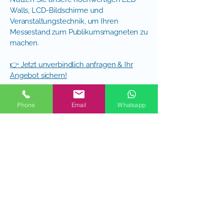
Walls, LCD-Bildschirme und
Veranstaltungstechnik, um Ihren
Messestand zum Publikumsmagneten zu
machen.
👉 Jetzt unverbindlich anfragen & Ihr
Angebot sichern!
Veranstaltungstechnik bei TOP RENT - für mehr Infos hier klicken
Phone
Email
Whatsapp
TOP RENT
Meesmannstrasse 109-111
44807 Bochum
023495042070
info@top-rent-bochum.de