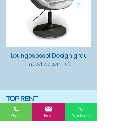
Loungesessel Design grau
mit schwarzem Fuß
TOP RENT
Meesmannstrasse 109-111
Phone
Email
Whatsapp
44807 Bochum
023495042070