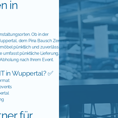
n in
nstaltungsorten. Ob in der
 Wuppertal, dem Pina Bausch Zentrum
tmöbel pünktlich und zuverlässig
ce umfasst pünktliche Lieferung,
e Abholung nach Ihrem Event.
 in Wuppertal? ✅
ormat
tevents
ertal
ung
ner für