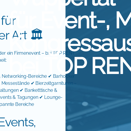
für Event-, 
für
r Art 🏛️
Kongressaus
oder ein Firmenevent – bei TOP RENT
bei TOP REN
eit:
 & Networking-Bereiche ✔ Barhocker
Messestände ✔ Bierzeltgarnituren –
altungen ✔ Banketttische &
e Events & Tagungen ✔ Lounge-
spannte Bereiche
Events,