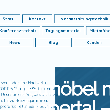
Start
Kontakt
Veranstaltungstechnik
Konferenztechnik
Tagungsmaterial
Mietmöbe
News
Blog
Kunden
Mietmöbel m
event oder eine Hochzeit in
P RENT sorgen Sie für eine stilvolle
 Unser breites Angebot reicht von
Wuppertal – 
s hin zu Bierzeltgarnituren,
professionellen Services wird Ihr