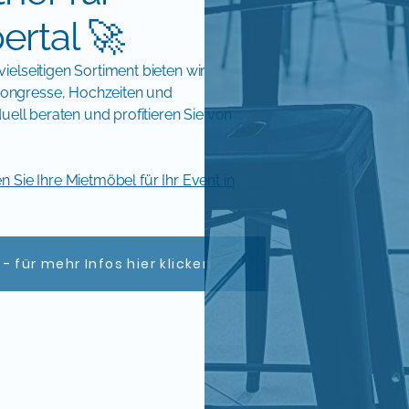
rtal 🚀
elseitigen Sortiment bieten wir
ongresse, Hochzeiten und
uell beraten und profitieren Sie von
 Sie Ihre Mietmöbel für Ihr Event in
 für mehr Infos hier klicken