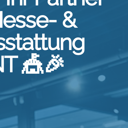
Messe- &
stattung
T 🎪🎉