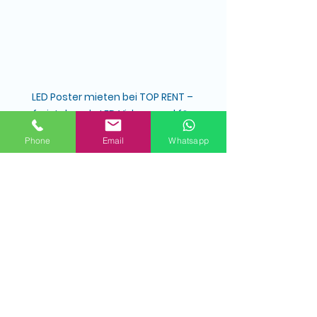
LED Poster mieten bei TOP RENT – 
freistehende LED Videowand für 
Werbung und Events.
Phone
Email
Whatsapp
Alle ansehen
Aktuelle Beiträge