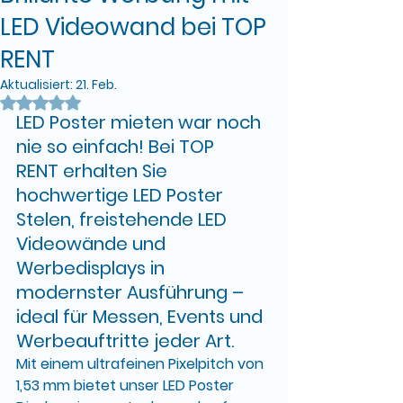
LED Videowand bei TOP
RENT
Aktualisiert:
21. Feb.
Mit NaN von 5 Sternen bewertet.
LED Poster mieten war noch 
nie so einfach! Bei 
TOP 
RENT
 erhalten Sie 
hochwertige 
LED Poster 
Stelen
, 
freistehende LED 
Videowände
 und 
Werbedisplays
 in 
modernster Ausführung – 
ideal für 
Messen, Events und 
Werbeauftritte
 jeder Art.
Mit einem ultrafeinen 
Pixelpitch von 
1,53 mm
 bietet unser 
LED Poster 